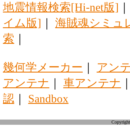
地震情報検索[Hi-net版]
イム版]
｜
海賊魂シミュ
索
｜
幾何学メーカー
｜
アン
アンテナ
｜
車アンテナ
認
｜
Sandbox
Copyright