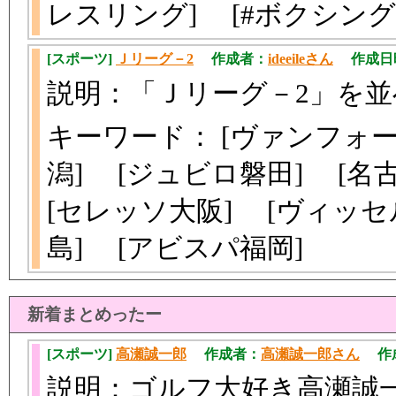
レスリング] [#ボクシン
[スポーツ]
Ｊリーグ－2
作成者：
ideeileさん
作成日時：2
説明：「Ｊリーグ－2」を
キーワード： [ヴァンフォ
潟] [ジュビロ磐田] [
[セレッソ大阪] [ヴィッ
島] [アビスパ福岡]
新着まとめったー
[スポーツ]
高瀬誠一郎
作成者：
高瀬誠一郎さん
作成日
説明：ゴルフ大好き高瀬誠