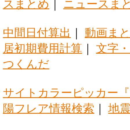
スまとめ
｜
ニュースま
中間日付算出
｜
動画ま
居初期費用計算
｜
文字・
つくんだ
サイトカラーピッカー『
陽フレア情報検索
｜
地震