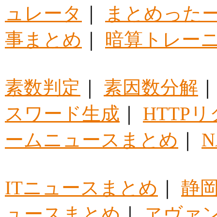
ュレータ
｜
まとめった
事まとめ
｜
暗算トレー
素数判定
｜
素因数分解
スワード生成
｜
HTTP
ームニュースまとめ
｜
ITニュースまとめ
｜
静
ュースまとめ
｜
ヱヴァ