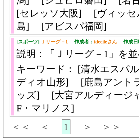
潟] [ジュビロ磐田] [
[セレッソ大阪] [ヴィッ
島] [アビスパ福岡]
[スポーツ]
Ｊリーグ－1
作成者：
ideeileさん
作成日時：2
説明：「Ｊリーグ－1」を
キーワード： [清水エスパル
ディオ山形] [鹿島アントラ
ッズ] [大宮アルディージャ
F・マリノス]
＜＜ ＜
1
＞ ＞＞