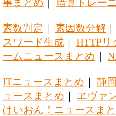
事まとめ
｜
暗算トレー
素数判定
｜
素因数分解
スワード生成
｜
HTTP
ームニュースまとめ
｜
ITニュースまとめ
｜
静
ュースまとめ
｜
ヱヴァ
けいおん！ニュースま