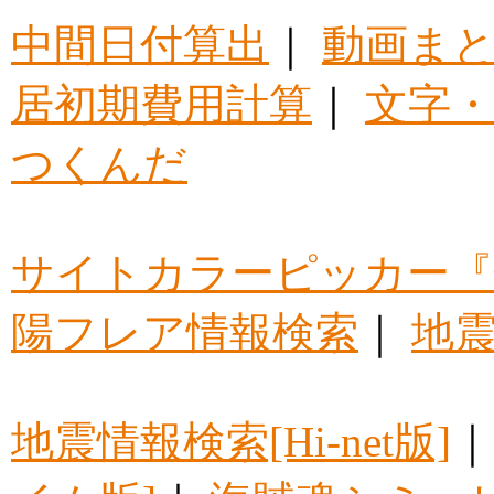
中間日付算出
｜
動画ま
居初期費用計算
｜
文字・
つくんだ
サイトカラーピッカー『
陽フレア情報検索
｜
地震
地震情報検索[Hi-net版]