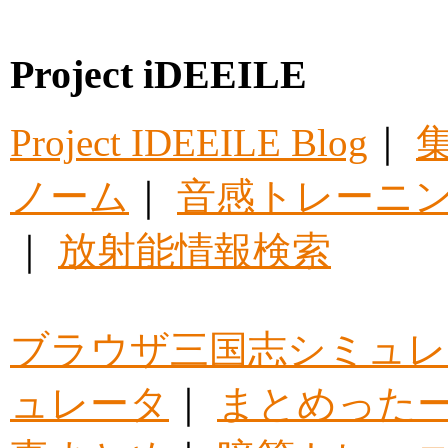
Project iDEEILE
Project IDEEILE Blog
｜
集
ノーム
｜
音感トレーニ
｜
放射能情報検索
ブラウザ三国志シミュレ
ュレータ
｜
まとめった