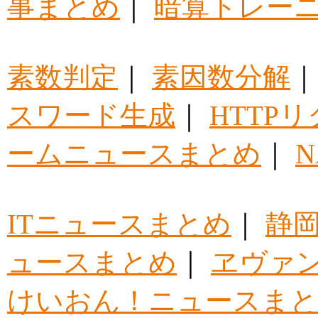
事まとめ
｜
暗算トレー
素数判定
｜
素因数分解
スワード生成
｜
HTTP
ームニュースまとめ
｜
ITニュースまとめ
｜
静
ュースまとめ
｜
ヱヴァ
けいおん！ニュースま