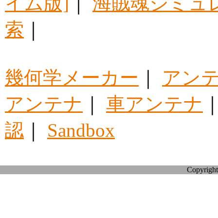
イム版]
｜
海賊魂シミュ
索
｜
幾何学メーカー
｜
アン
アンテナ
｜
車アンテナ
認
｜
Sandbox
Copyright