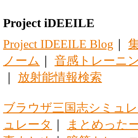
Project iDEEILE
Project IDEEILE Blog
｜
集
ノーム
｜
音感トレーニ
｜
放射能情報検索
ブラウザ三国志シミュレ
ュレータ
｜
まとめった