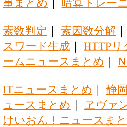
事まとめ
｜
暗算トレー
素数判定
｜
素因数分解
スワード生成
｜
HTTP
ームニュースまとめ
｜
ITニュースまとめ
｜
静
ュースまとめ
｜
ヱヴァ
けいおん！ニュースま