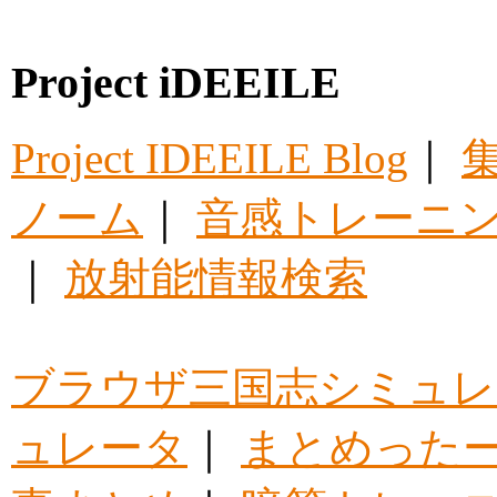
Project iDEEILE
Project IDEEILE Blog
｜
集
ノーム
｜
音感トレーニ
｜
放射能情報検索
ブラウザ三国志シミュレ
ュレータ
｜
まとめった