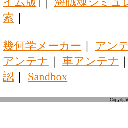
イム版]
｜
海賊魂シミュ
索
｜
幾何学メーカー
｜
アン
アンテナ
｜
車アンテナ
認
｜
Sandbox
Copyright