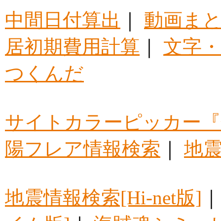
中間日付算出
｜
動画ま
居初期費用計算
｜
文字・
つくんだ
サイトカラーピッカー『
陽フレア情報検索
｜
地震
地震情報検索[Hi-net版]