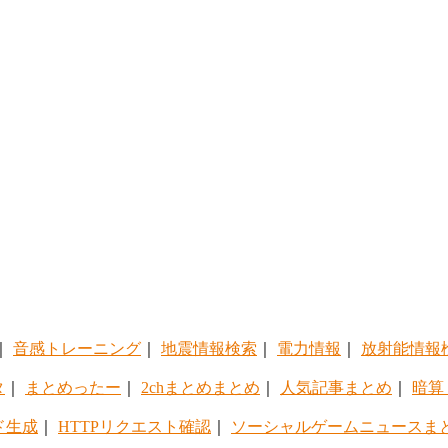
｜
音感トレーニング
｜
地震情報検索
｜
電力情報
｜
放射能情報
タ
｜
まとめったー
｜
2chまとめまとめ
｜
人気記事まとめ
｜
暗算
ド生成
｜
HTTPリクエスト確認
｜
ソーシャルゲームニュースま