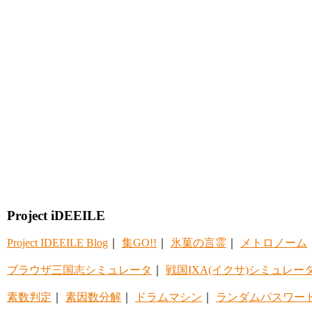
Project iDEEILE
Project IDEEILE Blog
｜
集GO!!
｜
氷菓の言霊
｜
メトロノーム
ブラウザ三国志シミュレータ
｜
戦国IXA(イクサ)シミュレー
素数判定
｜
素因数分解
｜
ドラムマシン
｜
ランダムパスワー