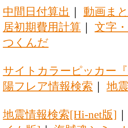
中間日付算出
｜
動画ま
居初期費用計算
｜
文字・
つくんだ
サイトカラーピッカー『
陽フレア情報検索
｜
地震
地震情報検索[Hi-net版]