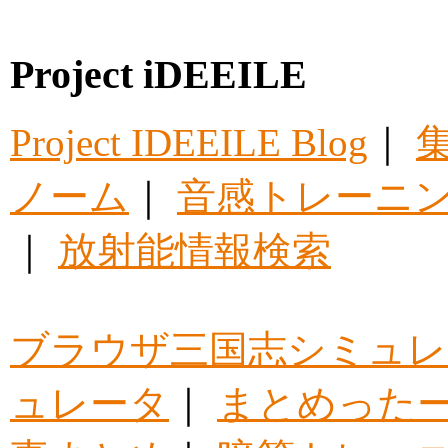
Project iDEEILE
Project IDEEILE Blog
｜
集
ノーム
｜
音感トレーニ
｜
放射能情報検索
ブラウザ三国志シミュレ
ュレータ
｜
まとめった