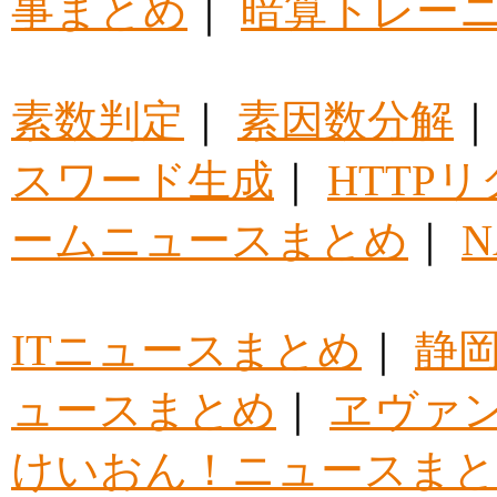
事まとめ
｜
暗算トレー
素数判定
｜
素因数分解
スワード生成
｜
HTTP
ームニュースまとめ
｜
ITニュースまとめ
｜
静
ュースまとめ
｜
ヱヴァ
けいおん！ニュースま