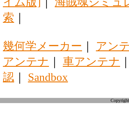
イム版]
｜
海賊魂シミュ
索
｜
幾何学メーカー
｜
アン
アンテナ
｜
車アンテナ
認
｜
Sandbox
Copyright