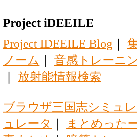
Project iDEEILE
Project IDEEILE Blog
｜
集
ノーム
｜
音感トレーニ
｜
放射能情報検索
ブラウザ三国志シミュレ
ュレータ
｜
まとめった