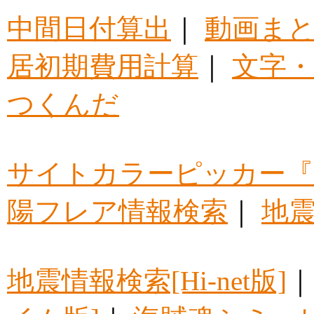
中間日付算出
｜
動画ま
居初期費用計算
｜
文字・
つくんだ
サイトカラーピッカー『
陽フレア情報検索
｜
地震
地震情報検索[Hi-net版]