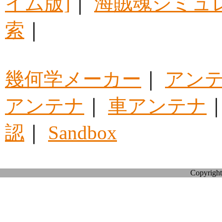
イム版]
｜
海賊魂シミュ
索
｜
幾何学メーカー
｜
アン
アンテナ
｜
車アンテナ
認
｜
Sandbox
Copyright