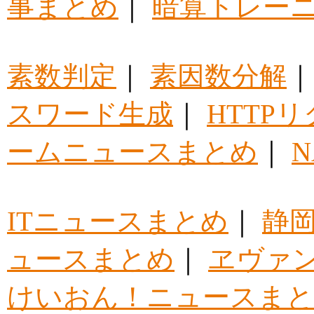
事まとめ
｜
暗算トレー
素数判定
｜
素因数分解
スワード生成
｜
HTTP
ームニュースまとめ
｜
ITニュースまとめ
｜
静
ュースまとめ
｜
ヱヴァ
けいおん！ニュースま