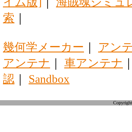
イム版]
｜
海賊魂シミュ
索
｜
幾何学メーカー
｜
アン
アンテナ
｜
車アンテナ
認
｜
Sandbox
Copyright