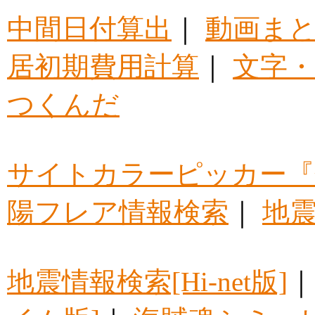
中間日付算出
｜
動画ま
居初期費用計算
｜
文字・
つくんだ
サイトカラーピッカー『
陽フレア情報検索
｜
地震
地震情報検索[Hi-net版]