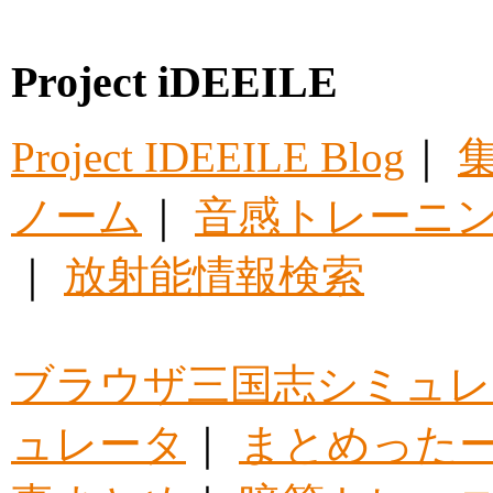
Project iDEEILE
Project IDEEILE Blog
｜
集
ノーム
｜
音感トレーニ
｜
放射能情報検索
ブラウザ三国志シミュレ
ュレータ
｜
まとめった