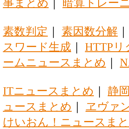
事まとめ
｜
暗算トレー
素数判定
｜
素因数分解
スワード生成
｜
HTTP
ームニュースまとめ
｜
ITニュースまとめ
｜
静
ュースまとめ
｜
ヱヴァ
けいおん！ニュースま