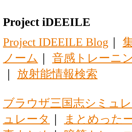
Project iDEEILE
Project IDEEILE Blog
｜
集
ノーム
｜
音感トレーニ
｜
放射能情報検索
ブラウザ三国志シミュレ
ュレータ
｜
まとめった