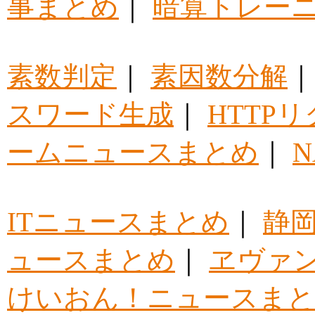
事まとめ
｜
暗算トレー
素数判定
｜
素因数分解
スワード生成
｜
HTTP
ームニュースまとめ
｜
ITニュースまとめ
｜
静
ュースまとめ
｜
ヱヴァ
けいおん！ニュースま