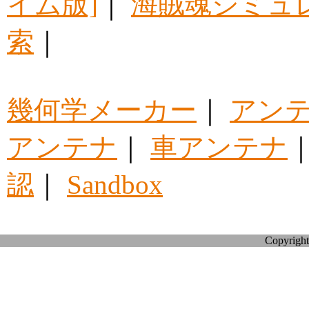
イム版]
｜
海賊魂シミュ
索
｜
幾何学メーカー
｜
アン
アンテナ
｜
車アンテナ
認
｜
Sandbox
Copyright