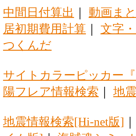
中間日付算出
｜
動画ま
居初期費用計算
｜
文字・
つくんだ
サイトカラーピッカー『
陽フレア情報検索
｜
地震
地震情報検索[Hi-net版]