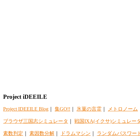
Project iDEEILE
Project IDEEILE Blog
｜
集GO!!
｜
氷菓の言霊
｜
メトロノーム
ブラウザ三国志シミュレータ
｜
戦国IXA(イクサ)シミュレー
素数判定
｜
素因数分解
｜
ドラムマシン
｜
ランダムパスワー