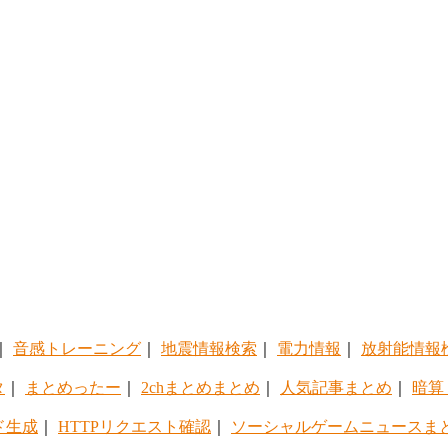
｜
音感トレーニング
｜
地震情報検索
｜
電力情報
｜
放射能情報
タ
｜
まとめったー
｜
2chまとめまとめ
｜
人気記事まとめ
｜
暗算
ド生成
｜
HTTPリクエスト確認
｜
ソーシャルゲームニュースま