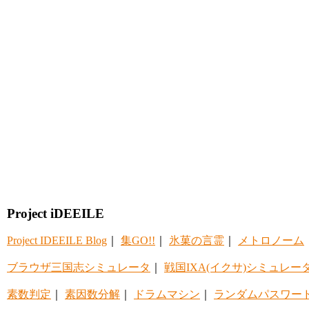
Project iDEEILE
Project IDEEILE Blog
｜
集GO!!
｜
氷菓の言霊
｜
メトロノーム
ブラウザ三国志シミュレータ
｜
戦国IXA(イクサ)シミュレー
素数判定
｜
素因数分解
｜
ドラムマシン
｜
ランダムパスワー