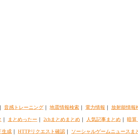
｜
音感トレーニング
｜
地震情報検索
｜
電力情報
｜
放射能情報
タ
｜
まとめったー
｜
2chまとめまとめ
｜
人気記事まとめ
｜
暗算
ド生成
｜
HTTPリクエスト確認
｜
ソーシャルゲームニュースま