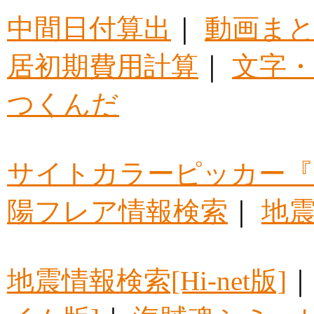
中間日付算出
｜
動画ま
居初期費用計算
｜
文字・
つくんだ
サイトカラーピッカー『
陽フレア情報検索
｜
地震
地震情報検索[Hi-net版]