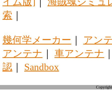
イム版]
｜
海賊魂シミュ
索
｜
幾何学メーカー
｜
アン
アンテナ
｜
車アンテナ
認
｜
Sandbox
Copyright