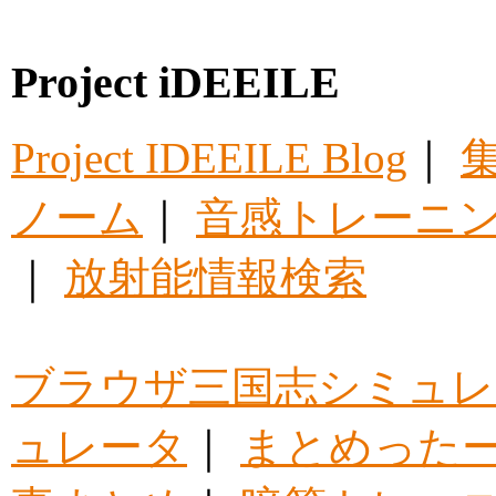
Project iDEEILE
Project IDEEILE Blog
｜
集
ノーム
｜
音感トレーニ
｜
放射能情報検索
ブラウザ三国志シミュレ
ュレータ
｜
まとめった