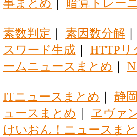
事まとめ
｜
暗算トレー
素数判定
｜
素因数分解
スワード生成
｜
HTTP
ームニュースまとめ
｜
ITニュースまとめ
｜
静
ュースまとめ
｜
ヱヴァ
けいおん！ニュースま