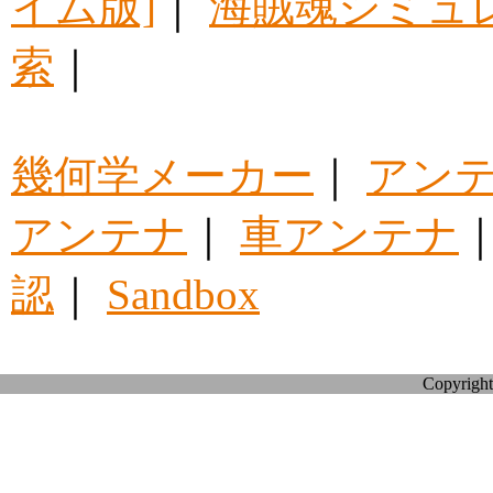
イム版]
｜
海賊魂シミュ
索
｜
幾何学メーカー
｜
アン
アンテナ
｜
車アンテナ
認
｜
Sandbox
Copyright