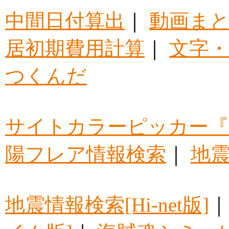
中間日付算出
｜
動画ま
居初期費用計算
｜
文字・
つくんだ
サイトカラーピッカー『
陽フレア情報検索
｜
地震
地震情報検索[Hi-net版]