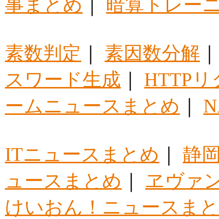
事まとめ
｜
暗算トレー
素数判定
｜
素因数分解
スワード生成
｜
HTTP
ームニュースまとめ
｜
ITニュースまとめ
｜
静
ュースまとめ
｜
ヱヴァ
けいおん！ニュースま