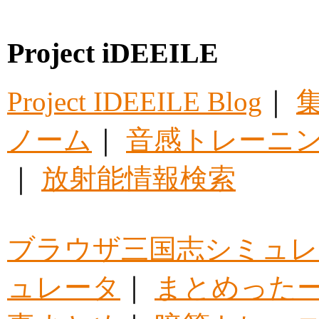
Project iDEEILE
Project IDEEILE Blog
｜
集
ノーム
｜
音感トレーニ
｜
放射能情報検索
ブラウザ三国志シミュレ
ュレータ
｜
まとめった