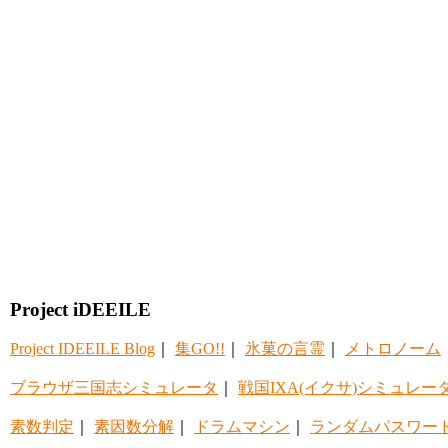
Project iDEEILE
Project IDEEILE Blog
｜
集GO!!
｜
氷菓の言霊
｜
メトロノーム
ブラウザ三国志シミュレータ
｜
戦国IXA(イクサ)シミュレー
素数判定
｜
素因数分解
｜
ドラムマシン
｜
ランダムパスワー