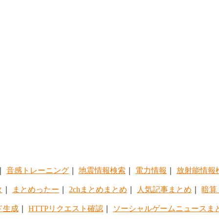
｜
音感トレーニング
｜
地震情報検索
｜
電力情報
｜
放射能情報
タ
｜
まとめったー
｜
2chまとめまとめ
｜
人気記事まとめ
｜
暗算
ド生成
｜
HTTPリクエスト確認
｜
ソーシャルゲームニュースま