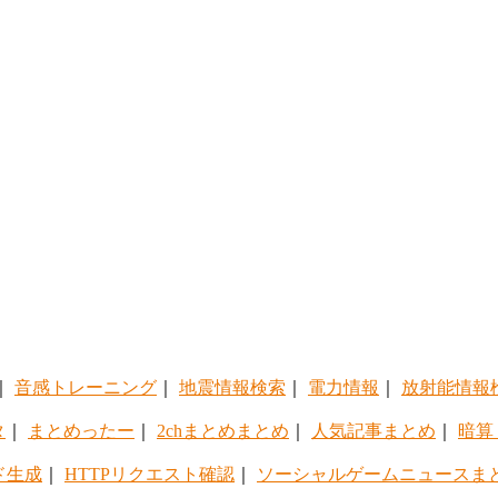
｜
音感トレーニング
｜
地震情報検索
｜
電力情報
｜
放射能情報
タ
｜
まとめったー
｜
2chまとめまとめ
｜
人気記事まとめ
｜
暗算
ド生成
｜
HTTPリクエスト確認
｜
ソーシャルゲームニュースま