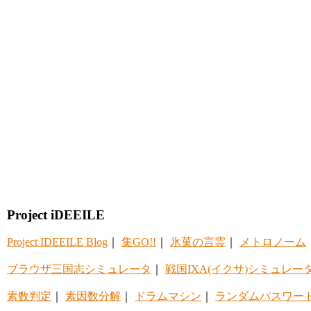
Project iDEEILE
Project IDEEILE Blog
｜
集GO!!
｜
氷菓の言霊
｜
メトロノーム
ブラウザ三国志シミュレータ
｜
戦国IXA(イクサ)シミュレー
素数判定
｜
素因数分解
｜
ドラムマシン
｜
ランダムパスワー