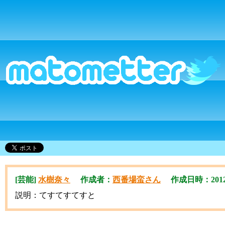
[芸能]
水樹奈々
作成者：
西番場蛮さん
作成日時：2012/07
説明：てすてすてすと