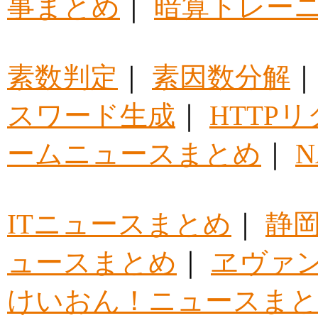
事まとめ
｜
暗算トレー
素数判定
｜
素因数分解
スワード生成
｜
HTTP
ームニュースまとめ
｜
ITニュースまとめ
｜
静
ュースまとめ
｜
ヱヴァ
けいおん！ニュースま