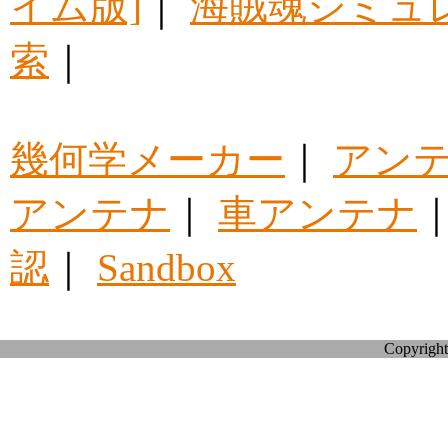
イム版]
｜
海賊魂シミュ
索
｜
幾何学メーカー
｜
アン
アンテナ
｜
車アンテナ
認
｜
Sandbox
Copyright