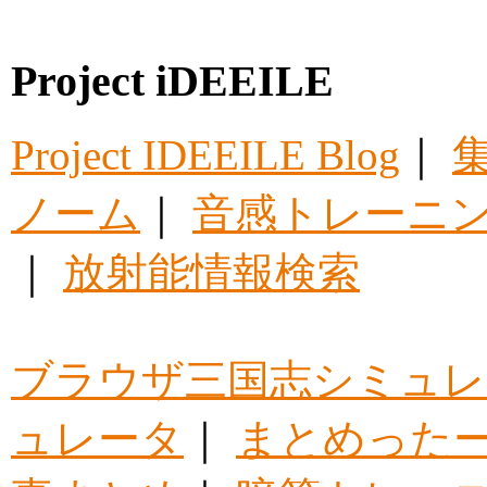
Project iDEEILE
Project IDEEILE Blog
｜
集
ノーム
｜
音感トレーニ
｜
放射能情報検索
ブラウザ三国志シミュレ
ュレータ
｜
まとめった