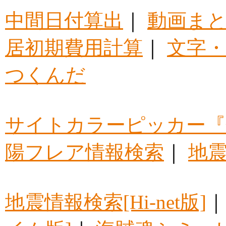
中間日付算出
｜
動画ま
居初期費用計算
｜
文字・
つくんだ
サイトカラーピッカー『
陽フレア情報検索
｜
地震
地震情報検索[Hi-net版]