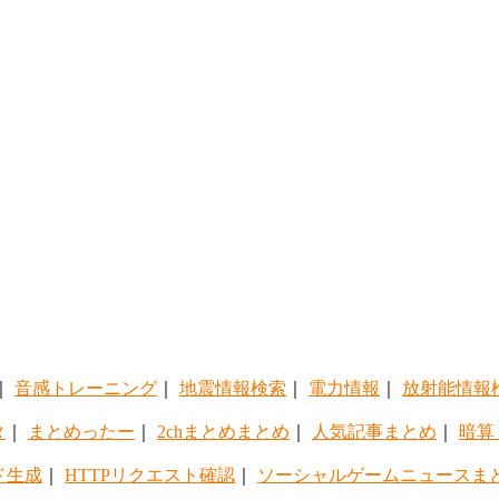
｜
音感トレーニング
｜
地震情報検索
｜
電力情報
｜
放射能情報
タ
｜
まとめったー
｜
2chまとめまとめ
｜
人気記事まとめ
｜
暗算
ド生成
｜
HTTPリクエスト確認
｜
ソーシャルゲームニュースま