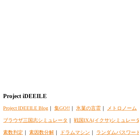
Project iDEEILE
Project IDEEILE Blog
｜
集GO!!
｜
氷菓の言霊
｜
メトロノーム
ブラウザ三国志シミュレータ
｜
戦国IXA(イクサ)シミュレー
素数判定
｜
素因数分解
｜
ドラムマシン
｜
ランダムパスワー