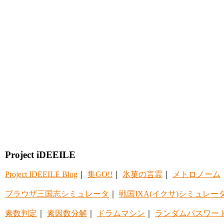
Project iDEEILE
Project IDEEILE Blog
｜
集GO!!
｜
氷菓の言霊
｜
メトロノーム
ブラウザ三国志シミュレータ
｜
戦国IXA(イクサ)シミュレー
素数判定
｜
素因数分解
｜
ドラムマシン
｜
ランダムパスワー