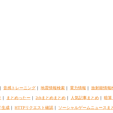
｜
音感トレーニング
｜
地震情報検索
｜
電力情報
｜
放射能情報
タ
｜
まとめったー
｜
2chまとめまとめ
｜
人気記事まとめ
｜
暗算
ド生成
｜
HTTPリクエスト確認
｜
ソーシャルゲームニュースま