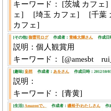
キーワード： [茨城 カフェ]
ェ] [埼玉 カフェ] [千葉
カフェ]
[その他]
御曹司ログ
作成者：
青峰大輝さん
作成日時：2
説明：個人観賞用
キーワード： [@amesbt rui_1
[趣味]
妄想
作成者：
あをさん
作成日時：2012/10/03
説明：
キーワード： [青黄]
[生活]
Amazonで。
作成者：
磯裕子(わたしさん
作成日時