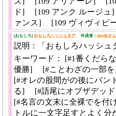
ズ] [109 アリアーレ] [1
ド] [109 アンク ルージュ]
ァンス] [109 ヴィヴィピ
[おもしろ]
おもしろハッシュタグ
作成者：
ideeileさ
説明：「おもしろハッシュ
キーワード： [#1番くだ
優勝] [#ことわざの一部
[#オレの股間がの後にバン
る] [#語尾にオブザデッ
[#名言の文末に全裸でを付
トルに一文字足すとよく分か